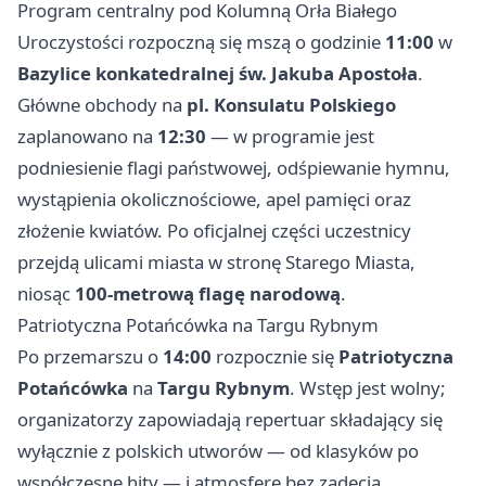
Program centralny pod Kolumną Orła Białego
Uroczystości rozpoczną się mszą o godzinie
11:00
w
Bazylice konkatedralnej św. Jakuba Apostoła
.
Główne obchody na
pl. Konsulatu Polskiego
zaplanowano na
12:30
— w programie jest
podniesienie flagi państwowej, odśpiewanie hymnu,
wystąpienia okolicznościowe, apel pamięci oraz
złożenie kwiatów. Po oficjalnej części uczestnicy
przejdą ulicami miasta w stronę Starego Miasta,
niosąc
100‑metrową flagę narodową
.
Patriotyczna Potańcówka na Targu Rybnym
Po przemarszu o
14:00
rozpocznie się
Patriotyczna
Potańcówka
na
Targu Rybnym
. Wstęp jest wolny;
organizatorzy zapowiadają repertuar składający się
wyłącznie z polskich utworów — od klasyków po
współczesne hity — i atmosferę bez zadęcia,