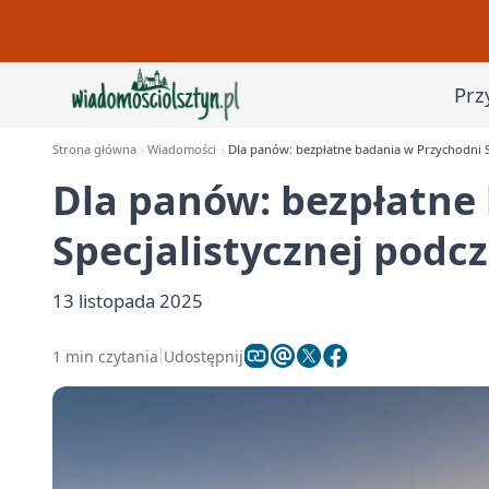
Prz
Strona główna
Wiadomości
Dla panów: bezpłatne badania w Przychodni Sp
Dla panów: bezpłatne
Specjalistycznej podcz
13 listopada 2025
1 min czytania
Udostępnij