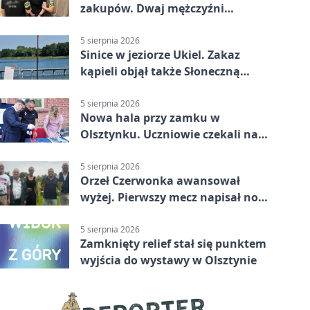
zakupów. Dwaj mężczyźni
zatrzymani w Olsztynie
5 sierpnia 2026
Sinice w jeziorze Ukiel. Zakaz
kąpieli objął także Słoneczną
Polanę
5 sierpnia 2026
Nowa hala przy zamku w
Olsztynku. Uczniowie czekali na
nią latami
5 sierpnia 2026
Orzeł Czerwonka awansował
wyżej. Pierwszy mecz napisał nowy
rozdział
5 sierpnia 2026
Zamknięty relief stał się punktem
wyjścia do wystawy w Olsztynie