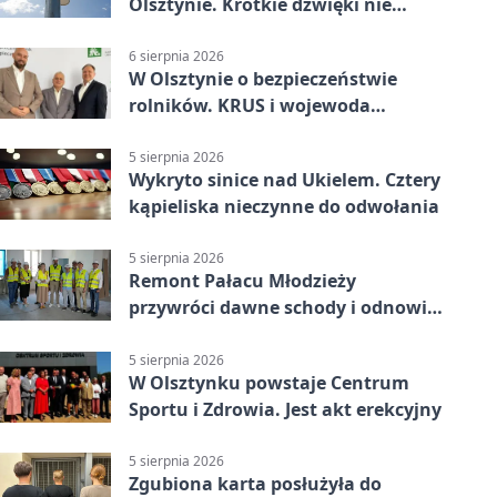
Olsztynie. Krótkie dźwięki nie
oznaczają zagrożenia
6 sierpnia 2026
W Olsztynie o bezpieczeństwie
rolników. KRUS i wojewoda
zapowiadają współpracę
5 sierpnia 2026
Wykryto sinice nad Ukielem. Cztery
kąpieliska nieczynne do odwołania
5 sierpnia 2026
Remont Pałacu Młodzieży
przywróci dawne schody i odnowi
zabytkowy budynek
5 sierpnia 2026
W Olsztynku powstaje Centrum
Sportu i Zdrowia. Jest akt erekcyjny
5 sierpnia 2026
Zgubiona karta posłużyła do