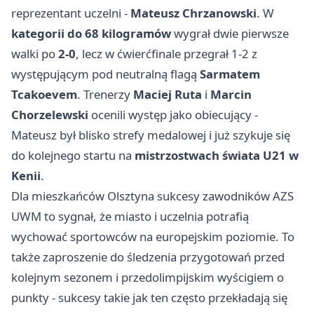
reprezentant uczelni -
Mateusz Chrzanowski
. W
kategorii do 68 kilogramów
wygrał dwie pierwsze
walki po
2-0
, lecz w ćwierćfinale przegrał 1-2 z
występującym pod neutralną flagą
Sarmatem
Tcakoevem
. Trenerzy
Maciej Ruta
i
Marcin
Chorzelewski
ocenili występ jako obiecujący -
Mateusz był blisko strefy medalowej i już szykuje się
do kolejnego startu na
mistrzostwach świata U21 w
Kenii
.
Dla mieszkańców Olsztyna sukcesy zawodników AZS
UWM to sygnał, że miasto i uczelnia potrafią
wychować sportowców na europejskim poziomie. To
także zaproszenie do śledzenia przygotowań przed
kolejnym sezonem i przedolimpijskim wyścigiem o
punkty - sukcesy takie jak ten często przekładają się