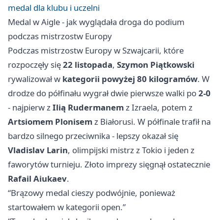
medal dla klubu i uczelni
Medal w Aigle - jak wyglądała droga do podium
podczas mistrzostw Europy
Podczas mistrzostw Europy w Szwajcarii, które
rozpoczęły się
22 listopada
,
Szymon Piątkowski
rywalizował w
kategorii powyżej 80 kilogramów
. W
drodze do półfinału wygrał dwie pierwsze walki po
2-0
- najpierw z
Ilią Rudermanem
z Izraela, potem z
Artsiomem Plonisem
z Białorusi. W półfinale trafił na
bardzo silnego przeciwnika - lepszy okazał się
Vladislav Larin
, olimpijski mistrz z Tokio i jeden z
faworytów turnieju. Złoto imprezy sięgnął ostatecznie
Rafail Aiukaev
.
“Brązowy medal cieszy podwójnie, ponieważ
startowałem w kategorii open.”