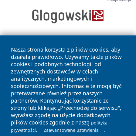
Nasza strona korzysta z plików cookies, aby
działała prawidłowo. Używamy także plików
cookies i podobnych technologii od
zewnętrznych dostawców w celach
Copyright © 2026 wiadomosciolsztyn.pl Wszystkie prawa
analitycznych, marketingowych i
zastrzeżone.
społecznościowych. Informacje te mogą być
przetwarzane również przez naszych
partnerów. Kontynuując korzystanie ze
Polityka
Polityka
News
Autorzy
strony lub klikając „Przechodzę do serwisu",
Prywatności
Cookies
wyrażasz zgodę na użycie dodatkowych
plików cookies zgodnie z naszą
polityką
.
.
prywatności
Zaawansowane ustawienia