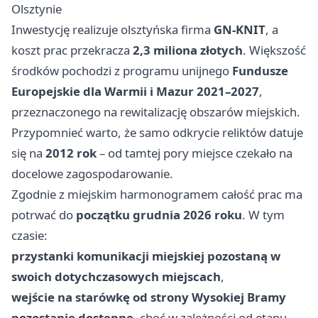
Olsztynie
Inwestycję realizuje olsztyńska firma
GN‑KNIT
, a
koszt prac przekracza
2,3 miliona złotych
. Większość
środków pochodzi z programu unijnego
Fundusze
Europejskie dla Warmii i Mazur 2021–2027
,
przeznaczonego na rewitalizację obszarów miejskich.
Przypomnieć warto, że samo odkrycie reliktów datuje
się na
2012 rok
– od tamtej pory miejsce czekało na
docelowe zagospodarowanie.
Zgodnie z miejskim harmonogramem całość prac ma
potrwać do
początku grudnia 2026 roku
. W tym
czasie:
przystanki komunikacji miejskiej pozostaną w
swoich dotychczasowych miejscach
,
wejście na starówkę od strony Wysokiej Bramy
pozostanie dostępne
, choć w zależności od etapu