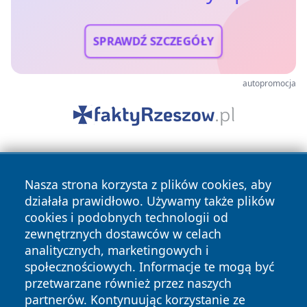
SPRAWDŹ SZCZEGÓŁY
autopromocja
Nasza strona korzysta z plików cookies, aby
działała prawidłowo. Używamy także plików
cookies i podobnych technologii od
zewnętrznych dostawców w celach
Copyright © 2026 wiadomosciolsztyn.pl Wszystkie prawa
analitycznych, marketingowych i
zastrzeżone.
społecznościowych. Informacje te mogą być
przetwarzane również przez naszych
partnerów. Kontynuując korzystanie ze
Polityka
Polityka