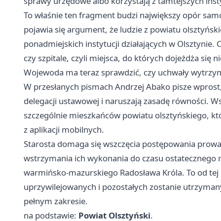
sprawy urzędowe albo korzystają z tamtejszych insty
To właśnie ten fragment budzi największy opór sa
pojawia się argument, że ludzie z powiatu olsztyński
ponadmiejskich instytucji działających w Olsztynie.
czy szpitale, czyli miejsca, do których dojeżdża się n
Wojewoda ma teraz sprawdzić, czy uchwały wytrzym
W przesłanych pismach Andrzej Abako pisze wprost,
delegacji ustawowej i naruszają zasadę równości. 
szczególnie mieszkańców powiatu olsztyńskiego, któ
z aplikacji mobilnych.
Starosta domaga się wszczęcia postępowania prowa
wstrzymania ich wykonania do czasu ostatecznego r
warmińsko-mazurskiego Radosława Króla. To od tej o
uprzywilejowanych i pozostałych zostanie utrzymany
pełnym zakresie.
na podstawie:
Powiat Olsztyński
.