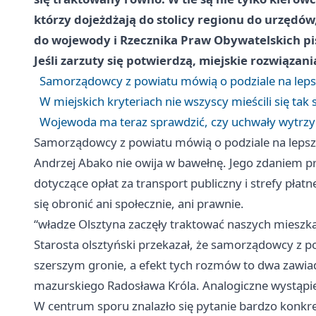
którzy dojeżdżają do stolicy regionu do urzędów,
do wojewody i Rzecznika Praw Obywatelskich p
Jeśli zarzuty się potwierdzą, miejskie rozwiąza
Samorządowcy z powiatu mówią o podziale na leps
W miejskich kryteriach nie wszyscy mieścili się tak
Wojewoda ma teraz sprawdzić, czy uchwały wytrzy
Samorządowcy z powiatu mówią o podziale na lepsz
Andrzej Abako nie owija w bawełnę. Jego zdaniem pr
dotyczące opłat za transport publiczny i strefy pła
się obronić ani społecznie, ani prawnie.
“władze Olsztyna zaczęły traktować naszych mieszka
Starosta olsztyński przekazał, że samorządowcy z p
szerszym gronie, a efekt tych rozmów to dwa zaw
mazurskiego Radosława Króla. Analogiczne wystąpien
W centrum sporu znalazło się pytanie bardzo konkre