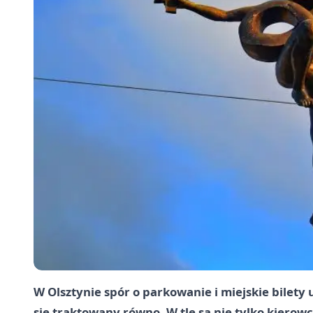
W Olsztynie spór o parkowanie i miejskie bilety 
się traktowany równo. W tle są nie tylko kierow