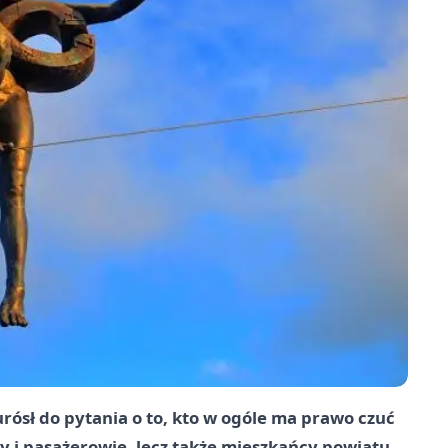
urósł do pytania o to, kto w ogóle ma prawo czuć
cy i pasażerowie, lecz także mieszkańcy powiatu,