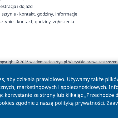
estracja i dojazd
tynie - kontakt, godziny, informacje
ynie - kontakt, godziny, zgłoszenia
opyright © 2026 wiadomosciolsztyn.pl Wszystkie prawa zastrzeżon
es, aby działała prawidłowo. Używamy także plik
News
Autorzy
Polityka Prywatności
Polityka Cookie
cznych, marketingowych i społecznościowych. Inf
 korzystanie ze strony lub klikając „Przechodzę 
ookies zgodnie z naszą
polityką prywatności
.
Zaaw