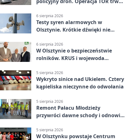
policyjny dron. Operacja TOR trwa
od listopada
6 sierpnia 2026
Testy syren alarmowych w
Olsztynie. Krótkie dźwięki nie
oznaczają zagrożenia
6 sierpnia 2026
W Olsztynie o bezpieczeństwie
rolników. KRUS i wojewoda
zapowiadają współpracę
5 sierpnia 2026
Wykryto sinice nad Ukielem. Cztery
kąpieliska nieczynne do odwołania
5 sierpnia 2026
Remont Pałacu Młodzieży
przywróci dawne schody i odnowi
zabytkowy budynek
5 sierpnia 2026
W Olsztynku powstaje Centrum