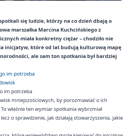
tkali się ludzie, którzy na co dzień dbają o
zmowa marszałka Marcina Kuchcińskiego z
cznych miała konkretny ciężar – chodziło nie
la inicjatyw, które od lat budują kulturową mapę
norodności, ale sam ton spotkania był bardziej
ego im potrzeba
odowisk
go im potrzeba
owisk mniejszościowych, by porozmawiać o ich
ie. To właśnie ten wymiar spotkania wybrzmiał
 lecz o sprawdzenie, jak działają stowarzyszenia, jakie
rcia, które województwo może kierować do inicjatyw