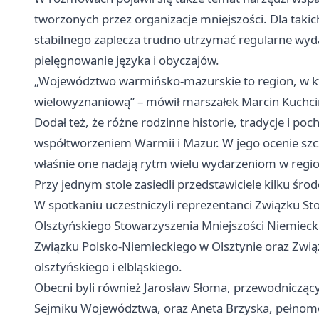
tworzonych przez organizacje mniejszości. Dla taki
stabilnego zaplecza trudno utrzymać regularne wyd
pielęgnowanie języka i obyczajów.
„Województwo warmińsko-mazurskie to region, w k
wielowyznaniową” – mówił marszałek Marcin Kuchci
Dodał też, że różne rodzinne historie, tradycje i po
współtworzeniem Warmii i Mazur. W jego ocenie szc
właśnie one nadają rytm wielu wydarzeniom w regionie
Przy jednym stole zasiedli przedstawiciele kilku śro
W spotkaniu uczestniczyli reprezentanci Związku S
Olsztyńskiego Stowarzyszenia Mniejszości Niemiecki
Związku Polsko-Niemieckiego w Olsztynie oraz Zwi
olsztyńskiego i elbląskiego.
Obecni byli również Jarosław Słoma, przewodniczący
Sejmiku Województwa, oraz Aneta Brzyska, pełnomo