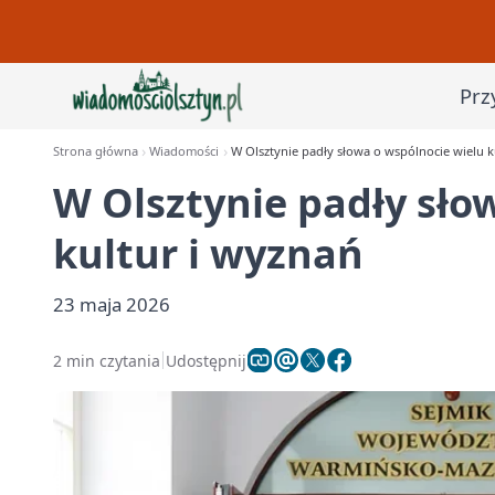
Prz
Strona główna
Wiadomości
W Olsztynie padły słowa o wspólnocie wielu k
W Olsztynie padły sło
kultur i wyznań
23 maja 2026
2 min czytania
Udostępnij