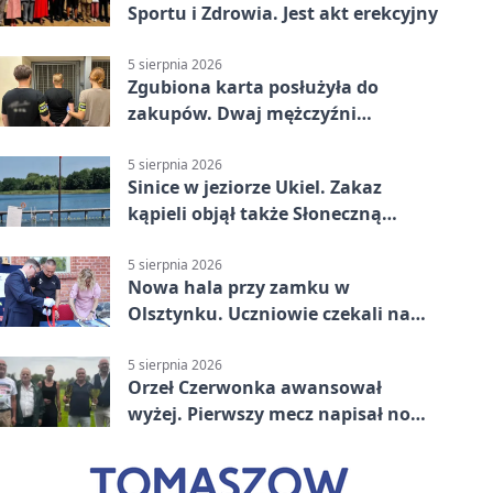
Sportu i Zdrowia. Jest akt erekcyjny
5 sierpnia 2026
Zgubiona karta posłużyła do
zakupów. Dwaj mężczyźni
zatrzymani w Olsztynie
5 sierpnia 2026
Sinice w jeziorze Ukiel. Zakaz
kąpieli objął także Słoneczną
Polanę
5 sierpnia 2026
Nowa hala przy zamku w
Olsztynku. Uczniowie czekali na
nią latami
5 sierpnia 2026
Orzeł Czerwonka awansował
wyżej. Pierwszy mecz napisał nowy
rozdział