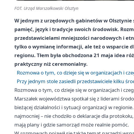
FOT. Urząd Marszałkowski Olsztyn
W jednym z urzędowych gabinetów w Olsztynie spo
pamięć, język i tradycje swoich środowisk. Ro
przedstawicielami mniejszości narodowych i etni
tylko o wymianę informacji, ale też o wsparcie d
regionu. Tłem była obchodzona 21 maja idea róż
praktyczny niż ceremonialny.
Rozmowa o tym, co dzieje się w organizacjach i cz
Przy jednym stole zasiedli przedstawiciele kilku śr
Rozmowa o tym, co dzieje się w organizacjach i cze
Marszałek województwa spotkał się z liderami środ
bieżącej działalności i sytuacji organizacji w region
najmocniej – nie chodziło o deklaracje dla protokołu,
mają plany i gdzie samorząd może realnie pomóc.
W rozmowach pojawił się także temat narzędzi wspa