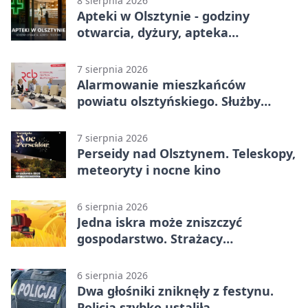
8 sierpnia 2026
Apteki w Olsztynie - godziny
otwarcia, dyżury, apteka
całodobowa
7 sierpnia 2026
Alarmowanie mieszkańców
powiatu olsztyńskiego. Służby
porządkują zasady działania
7 sierpnia 2026
Perseidy nad Olsztynem. Teleskopy,
meteoryty i nocne kino
6 sierpnia 2026
Jedna iskra może zniszczyć
gospodarstwo. Strażacy
przypominają o zasadach żniw
6 sierpnia 2026
Dwa głośniki zniknęły z festynu.
Policja szybko ustaliła