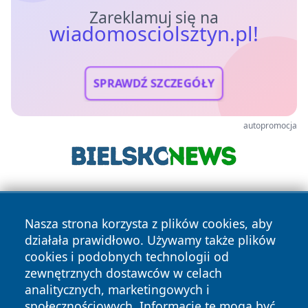
Zareklamuj się na
wiadomosciolsztyn.pl!
SPRAWDŹ SZCZEGÓŁY
autopromocja
Nasza strona korzysta z plików cookies, aby
działała prawidłowo. Używamy także plików
cookies i podobnych technologii od
zewnętrznych dostawców w celach
Copyright © 2026 wiadomosciolsztyn.pl Wszystkie prawa
analitycznych, marketingowych i
zastrzeżone.
społecznościowych. Informacje te mogą być