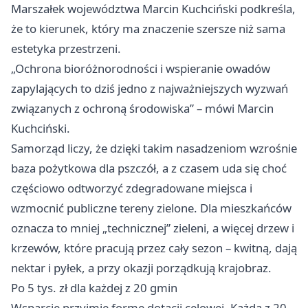
Marszałek województwa Marcin Kuchciński podkreśla,
że to kierunek, który ma znaczenie szersze niż sama
estetyka przestrzeni.
„Ochrona bioróżnorodności i wspieranie owadów
zapylających to dziś jedno z najważniejszych wyzwań
związanych z ochroną środowiska” – mówi Marcin
Kuchciński.
Samorząd liczy, że dzięki takim nasadzeniom wzrośnie
baza pożytkowa dla pszczół, a z czasem uda się choć
częściowo odtworzyć zdegradowane miejsca i
wzmocnić publiczne tereny zielone. Dla mieszkańców
oznacza to mniej „technicznej” zieleni, a więcej drzew i
krzewów, które pracują przez cały sezon – kwitną, dają
nektar i pyłek, a przy okazji porządkują krajobraz.
Po 5 tys. zł dla każdej z 20 gmin
Wsparcie przyjmie formę dotacji celowej. Każda z 20