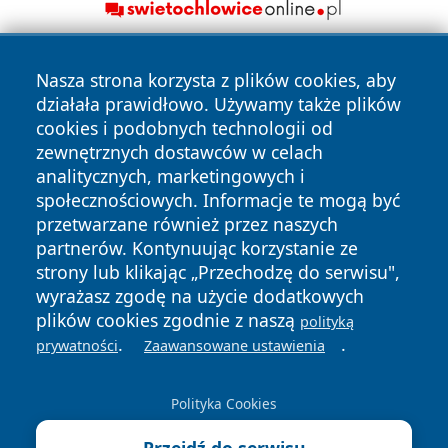
Nasza strona korzysta z plików cookies, aby
działała prawidłowo. Używamy także plików
cookies i podobnych technologii od
zewnętrznych dostawców w celach
analitycznych, marketingowych i
Copyright © 2026 wiadomosciolsztyn.pl Wszystkie prawa
społecznościowych. Informacje te mogą być
zastrzeżone.
przetwarzane również przez naszych
partnerów. Kontynuując korzystanie ze
strony lub klikając „Przechodzę do serwisu",
Polityka
Polityka
News
Autorzy
wyrażasz zgodę na użycie dodatkowych
Prywatności
Cookies
plików cookies zgodnie z naszą
polityką
.
.
prywatności
Zaawansowane ustawienia
Polityka Cookies