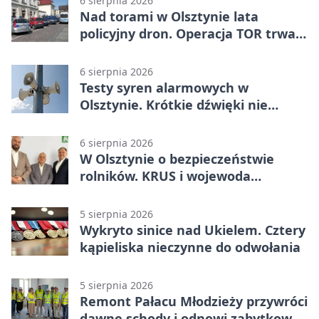
6 sierpnia 2026
Nad torami w Olsztynie lata
policyjny dron. Operacja TOR trwa
od listopada
6 sierpnia 2026
Testy syren alarmowych w
Olsztynie. Krótkie dźwięki nie
oznaczają zagrożenia
6 sierpnia 2026
W Olsztynie o bezpieczeństwie
rolników. KRUS i wojewoda
zapowiadają współpracę
5 sierpnia 2026
Wykryto sinice nad Ukielem. Cztery
kąpieliska nieczynne do odwołania
5 sierpnia 2026
Remont Pałacu Młodzieży przywróci
dawne schody i odnowi zabytkowy