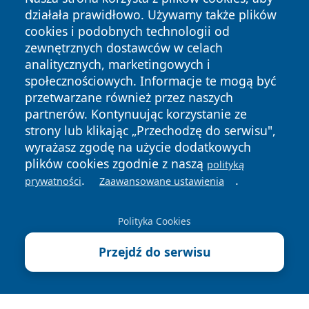
działała prawidłowo. Używamy także plików
cookies i podobnych technologii od
zewnętrznych dostawców w celach
analitycznych, marketingowych i
Copyright © 2026 wiadomosciolsztyn.pl Wszystkie prawa
społecznościowych. Informacje te mogą być
zastrzeżone.
przetwarzane również przez naszych
partnerów. Kontynuując korzystanie ze
strony lub klikając „Przechodzę do serwisu",
Polityka
Polityka
News
Autorzy
wyrażasz zgodę na użycie dodatkowych
Prywatności
Cookies
plików cookies zgodnie z naszą
polityką
.
.
prywatności
Zaawansowane ustawienia
Polityka Cookies
Przejdź do serwisu