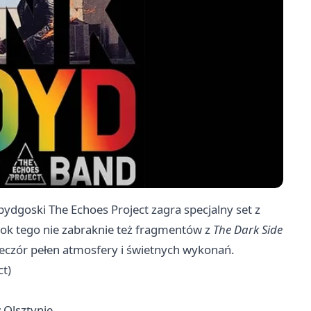
ydgoski The Echoes Project zagra specjalny set z
bok tego nie zabraknie też fragmentów z
The Dark Side
eczór pełen atmosfery i świetnych wykonań.
ct)
 Olsztynie