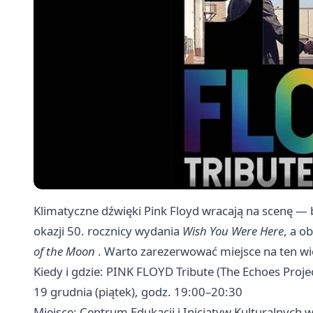
Klimatyczne dźwięki Pink Floyd wracają na scenę — b
okazji 50. rocznicy wydania
Wish You Were Here
, a o
of the Moon
. Warto zarezerwować miejsce na ten wi
Kiedy i gdzie: PINK FLOYD Tribute (The Echoes Proje
19 grudnia (piątek), godz. 19:00–20:30
Miejsce: Centrum Edukacji i Inicjatyw Kulturalnych w