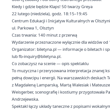
Kiedy i gdzie będzie Klaps! 50 twarzy Greya
22 lutego (niedziela), godz. 18:15–19:45
Centrum Edukacji i Inicjatyw Kulturalnych w Olsztyn
ul. Parkowa 1, Olsztyn
Czas trwania: 140 minut z przerwą
Wydarzenie przeznaczone wyłącznie dla widzów od 1
Organizator: biletyna.pl — informacje o biletach i s
lub
fb-inquiry@biletyna.pl
.
Co zobaczysz na scenie — opis spektaklu
To muzyczna i przerysowana interpretacja znanej ks
pełną dowcipu i energii. Na warszawskich deskach T
z Magdaleną Lamparską, Martą Walesiak i Mateusze
Weisgerber, scenografię i kostiumy przygotowała Pa
Andrzejewska.
Spektakl łączy układy taneczne z popisami wokaln