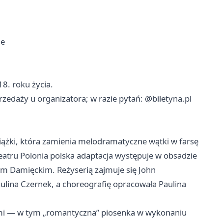
ie
8. roku życia.
przedaży u organizatora; w razie pytań: @biletyna.pl
iążki, która zamienia melodramatyczne wątki w farsę
eatru Polonia polska adaptacja występuje w obsadzie
m Damięckim. Reżyserią zajmuje się John
ulina Czernek, a choreografię opracowała Paulina
ymi — w tym „romantyczna” piosenka w wykonaniu