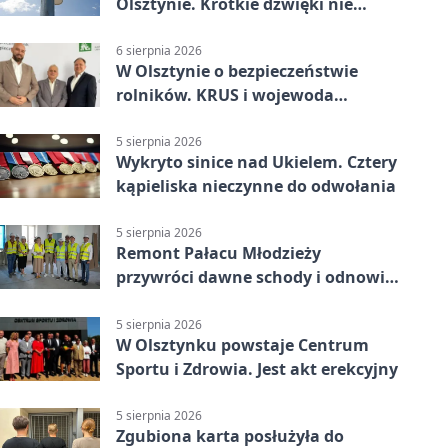
Olsztynie. Krótkie dźwięki nie
oznaczają zagrożenia
6 sierpnia 2026
W Olsztynie o bezpieczeństwie
rolników. KRUS i wojewoda
zapowiadają współpracę
5 sierpnia 2026
Wykryto sinice nad Ukielem. Cztery
kąpieliska nieczynne do odwołania
5 sierpnia 2026
Remont Pałacu Młodzieży
przywróci dawne schody i odnowi
zabytkowy budynek
5 sierpnia 2026
W Olsztynku powstaje Centrum
Sportu i Zdrowia. Jest akt erekcyjny
5 sierpnia 2026
Zgubiona karta posłużyła do