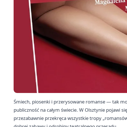
Śmiech, piosenki i przerysowane romanse — tak moż
publiczność na całym świecie. W Olsztynie pojawi się
przezabawnie przekręca wszystkie tropy „romansów 
dobrej zabawy i odrobiny teatralnego przesadu.