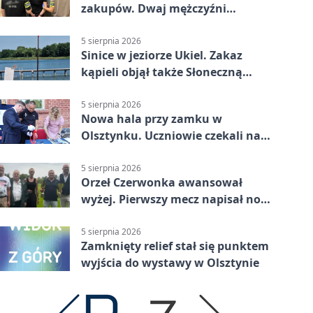
zakupów. Dwaj mężczyźni
zatrzymani w Olsztynie
5 sierpnia 2026
Sinice w jeziorze Ukiel. Zakaz
kąpieli objął także Słoneczną
Polanę
5 sierpnia 2026
Nowa hala przy zamku w
Olsztynku. Uczniowie czekali na
nią latami
5 sierpnia 2026
Orzeł Czerwonka awansował
wyżej. Pierwszy mecz napisał nowy
rozdział
5 sierpnia 2026
Zamknięty relief stał się punktem
wyjścia do wystawy w Olsztynie