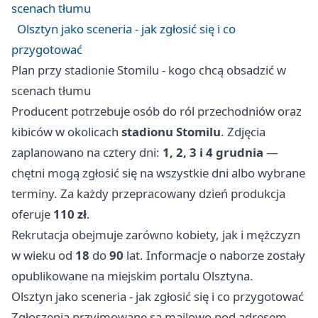
scenach tłumu
Olsztyn jako sceneria - jak zgłosić się i co
przygotować
Plan przy stadionie Stomilu - kogo chcą obsadzić w
scenach tłumu
Producent potrzebuje osób do ról przechodniów oraz
kibiców w okolicach
stadionu Stomilu
. Zdjęcia
zaplanowano na cztery dni:
1, 2, 3 i 4 grudnia
—
chętni mogą zgłosić się na wszystkie dni albo wybrane
terminy. Za każdy przepracowany dzień produkcja
oferuje
110 zł
.
Rekrutacja obejmuje zarówno kobiety, jak i mężczyzn
w wieku od
18
do
90
lat. Informacje o naborze zostały
opublikowane na miejskim portalu Olsztyna.
Olsztyn jako sceneria - jak zgłosić się i co przygotować
Zgłoszenia przyjmowane są mailowo pod adresem