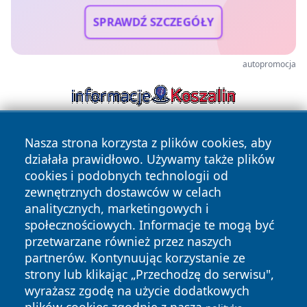
SPRAWDŹ SZCZEGÓŁY
autopromocja
Nasza strona korzysta z plików cookies, aby
działała prawidłowo. Używamy także plików
cookies i podobnych technologii od
zewnętrznych dostawców w celach
analitycznych, marketingowych i
Copyright © 2026 wiadomosciolsztyn.pl Wszystkie prawa
społecznościowych. Informacje te mogą być
zastrzeżone.
przetwarzane również przez naszych
partnerów. Kontynuując korzystanie ze
strony lub klikając „Przechodzę do serwisu",
Polityka
Polityka
News
Autorzy
wyrażasz zgodę na użycie dodatkowych
Prywatności
Cookies