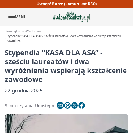
Uwaga! Burze (komunikat RSO)
MENU
Strona główna
Wiadomości
Stypendia "KASA DLA ASA" - sześciu laureatów i dwa wyróżnienia wspierają kształcenie
zawodowe
Stypendia “KASA DLA ASA” -
sześciu laureatów i dwa
wyróżnienia wspierają kształcenie
zawodowe
22 grudnia 2025
3 min czytania
Udostępnij