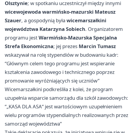
Olsztynie
; w spotkaniu uczestniczył między innymi
wicewojewoda warmińsko-mazurski Mateusz
Szauer
, a gospodynią była
wicemarszałkini
województwa Katarzyna Sobiech
. Organizatorem
programu jest
Warmińsko-Mazurska Specjalna
Strefa Ekonomiczna
; jej prezes
Marcin Tumasz
wskazywał na rolę stypendiów w budowaniu kadr:
“Głównym celem tego programu jest wspieranie
kształcenia zawodowego i technicznego poprzez
promowanie wyróżniających się uczniów”
Wicemarszałkini podkreśliła z kolei, że program
uzupełnia wsparcie samorządu dla szkół zawodowych:
“„KASA DLA ASA“ jest wartościowym uzupełnieniem
wielu programów stypendialnych realizowanych przez
samorząd województwa”
Takie deklaracje pokazują, że inicjatywa wpisuje się w