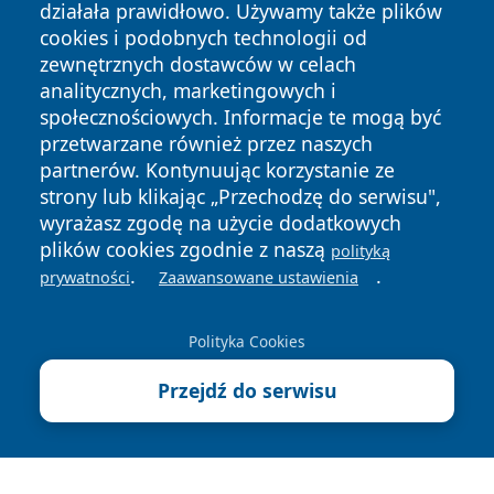
działała prawidłowo. Używamy także plików
cookies i podobnych technologii od
zewnętrznych dostawców w celach
analitycznych, marketingowych i
społecznościowych. Informacje te mogą być
Copyright © 2026 wiadomosciolsztyn.pl Wszystkie prawa
przetwarzane również przez naszych
zastrzeżone.
partnerów. Kontynuując korzystanie ze
strony lub klikając „Przechodzę do serwisu",
wyrażasz zgodę na użycie dodatkowych
Polityka
Polityka
News
Autorzy
plików cookies zgodnie z naszą
Prywatności
Cookies
polityką
.
.
prywatności
Zaawansowane ustawienia
Polityka Cookies
Przejdź do serwisu