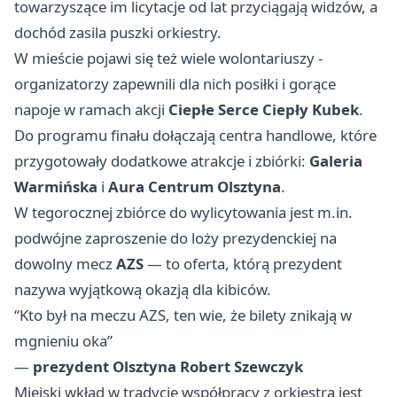
towarzyszące im licytacje od lat przyciągają widzów, a
dochód zasila puszki orkiestry.
W mieście pojawi się też wiele wolontariuszy -
organizatorzy zapewnili dla nich posiłki i gorące
napoje w ramach akcji
Ciepłe Serce Ciepły Kubek
.
Do programu finału dołączają centra handlowe, które
przygotowały dodatkowe atrakcje i zbiórki:
Galeria
Warmińska
i
Aura Centrum Olsztyna
.
W tegorocznej zbiórce do wylicytowania jest m.in.
podwójne zaproszenie do loży prezydenckiej na
dowolny mecz
AZS
— to oferta, którą prezydent
nazywa wyjątkową okazją dla kibiców.
“Kto był na meczu AZS, ten wie, że bilety znikają w
mgnieniu oka”
—
prezydent Olsztyna Robert Szewczyk
Miejski wkład w tradycję współpracy z orkiestrą jest