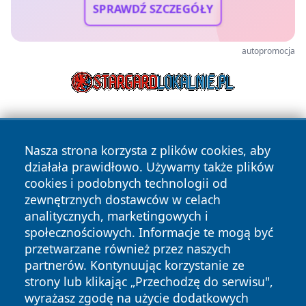
SPRAWDŹ SZCZEGÓŁY
autopromocja
Nasza strona korzysta z plików cookies, aby
działała prawidłowo. Używamy także plików
cookies i podobnych technologii od
zewnętrznych dostawców w celach
Copyright © 2026 wiadomosciolsztyn.pl Wszystkie prawa
analitycznych, marketingowych i
zastrzeżone.
społecznościowych. Informacje te mogą być
przetwarzane również przez naszych
partnerów. Kontynuując korzystanie ze
Polityka
Polityka
News
Autorzy
strony lub klikając „Przechodzę do serwisu",
Prywatności
Cookies
wyrażasz zgodę na użycie dodatkowych