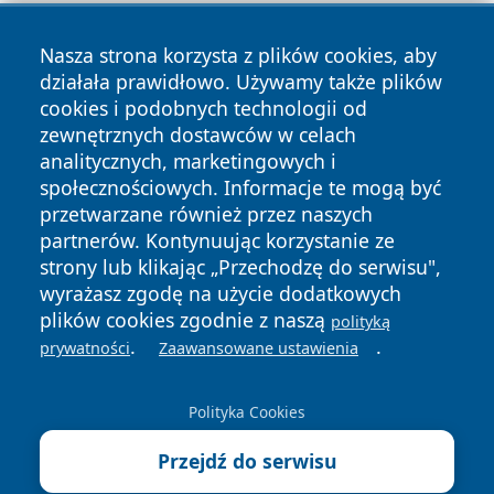
Nasza strona korzysta z plików cookies, aby
działała prawidłowo. Używamy także plików
cookies i podobnych technologii od
zewnętrznych dostawców w celach
Copyright © 2026 wiadomosciolsztyn.pl Wszystkie prawa
analitycznych, marketingowych i
zastrzeżone.
społecznościowych. Informacje te mogą być
przetwarzane również przez naszych
partnerów. Kontynuując korzystanie ze
Polityka
Polityka
News
Autorzy
strony lub klikając „Przechodzę do serwisu",
Prywatności
Cookies
wyrażasz zgodę na użycie dodatkowych
plików cookies zgodnie z naszą
polityką
.
.
prywatności
Zaawansowane ustawienia
Polityka Cookies
Przejdź do serwisu