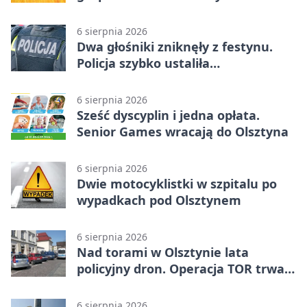
przypominają o zasadach żniw
6 sierpnia 2026
Dwa głośniki zniknęły z festynu.
Policja szybko ustaliła
podejrzanego
6 sierpnia 2026
Sześć dyscyplin i jedna opłata.
Senior Games wracają do Olsztyna
6 sierpnia 2026
Dwie motocyklistki w szpitalu po
wypadkach pod Olsztynem
6 sierpnia 2026
Nad torami w Olsztynie lata
policyjny dron. Operacja TOR trwa
od listopada
6 sierpnia 2026