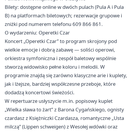
Bilety: dostępne online w dwóch pulach (Pula A i Pula
B) na platformach biletowych; rezerwacje grupowe i
zniżki pod numerem telefonu 609 866 861.
O wydarzeniu: Operetki Czar
Koncert „Operetki Czar” to program skrojony pod
wielkie emocje i dobrą zabawę — soliści operowi,
orkiestra symfoniczna i zespół baletowy wspólnie
stworzą widowisko pełne koloru i melodii. W
programie znajdą się zarówno klasyczne arie i kuplety,
jak i lżejsze, bardziej współczesne przeboje, które
dodadzą koncertowi świeżości.
W repertuarze usłyszycie m.in. popisowy kuplet
„Wielka sława to żart” z Barona Cygańskiego, ognisty
czardasz z Księżniczki Czardasza, romantyczne „Usta
milczą” (Lippen schweigen) z Wesołej wdówki oraz