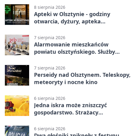
8 sierpnia 2026
Apteki w Olsztynie - godziny
otwarcia, dyżury, apteka
całodobowa
7 sierpnia 2026
Alarmowanie mieszkańców
powiatu olsztyńskiego. Służby
porządkują zasady działania
7 sierpnia 2026
Perseidy nad Olsztynem. Teleskopy,
meteoryty i nocne kino
6 sierpnia 2026
Jedna iskra może zniszczyć
gospodarstwo. Strażacy
przypominają o zasadach żniw
6 sierpnia 2026
Dwa głośniki zniknęły z festynu.