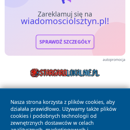
Zareklamuj się na
wiadomosciolsztyn.pl!
SPRAWDŹ SZCZEGÓŁY
autopromocja
Nasza strona korzysta z plików cookies, aby
działała prawidłowo. Używamy także plików
cookies i podobnych technologii od
zewnętrznych dostawców w celach
Copyright © 2026 wiadomosciolsztyn.pl Wszystkie prawa
analitycznych, marketingowych i