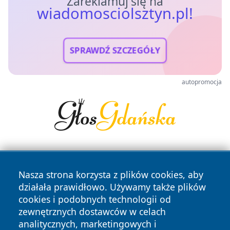
Zareklamuj się na
wiadomosciolsztyn.pl!
SPRAWDŹ SZCZEGÓŁY
autopromocja
Nasza strona korzysta z plików cookies, aby
działała prawidłowo. Używamy także plików
cookies i podobnych technologii od
zewnętrznych dostawców w celach
Copyright © 2026 wiadomosciolsztyn.pl Wszystkie prawa
analitycznych, marketingowych i
zastrzeżone.