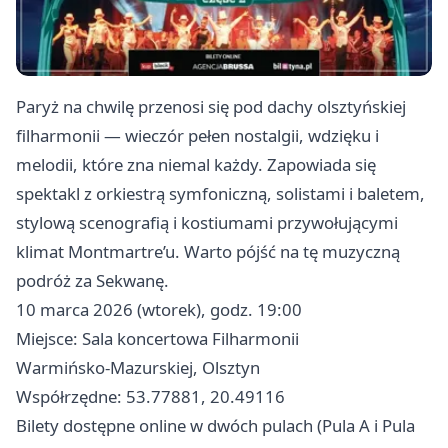
Paryż na chwilę przenosi się pod dachy olsztyńskiej
filharmonii — wieczór pełen nostalgii, wdzięku i
melodii, które zna niemal każdy. Zapowiada się
spektakl z orkiestrą symfoniczną, solistami i baletem,
stylową scenografią i kostiumami przywołującymi
klimat Montmartre’u. Warto pójść na tę muzyczną
podróż za Sekwanę.
10 marca 2026 (wtorek), godz. 19:00
Miejsce: Sala koncertowa Filharmonii
Warmińsko‑Mazurskiej, Olsztyn
Współrzędne: 53.77881, 20.49116
Bilety dostępne online w dwóch pulach (Pula A i Pula