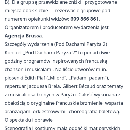
B). Dla grup są przewidziane zniżki i przygotowane
miejsca obok siebie — rezerwacje grupowe pod
numerem opiekunki widzów:
609 866 861
.
Organizatorem i producentem wydarzenia jest
Agencja Brussa
.
Szczegóły wydarzenia (Pod Dachami Paryża 2)
Koncert „Pod Dachami Paryża 2” to ponad dwie
godziny programów inspirowanych francuską
chanson i musicalami. Na liście utworów m.in.
piosenki Édith Piaf („Milord”, „Padam, padam”),
repertuar Jacquesa Brela, Gilbert Bécaud oraz tematy
z musicali osadzonych w Paryżu. Całość wykonana z
dbałością o oryginalne francuskie brzmienie, wsparta
aranżacjami orkiestrowymi i choreografią baletową.
O spektaklu i oprawie
Scenografia i kostiumy mają oddać klimat paryskich