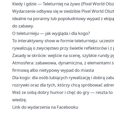
Kiedy i gdzie — Teleturniej na żywo (Pixel World Olsz
Wydarzenie odbywa się w siedzibie Pixel World Olszt
idealne na poranny lub popołudniowy wypad z ekipą. 
do zabawy.
O teleturnieju — jak wygląda i dla kogo?
To interaktywny show w formie teleturnieju: uczest
rywalizują o zwycięstwo przy świetle reflektorów i
Zasady w skrócie: wejście na scenę, szybkie rundy py
Atmosfera: zabawowa, dynamiczna, z elementami sh
firmową albo nietypowy wypad do miasta
Dla kogo: dla osób lubiących rywalizację i dobrą za
rozrywki oraz dla tych, którzy chcą spróbować adren
Weź ze sobą dobry humor i chęć do gry — reszta to s
wiedzę.
Link do wydarzenia na Facebooku