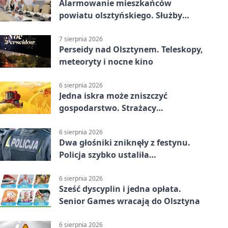
Alarmowanie mieszkańców
powiatu olsztyńskiego. Służby
porządkują zasady działania
7 sierpnia 2026
Perseidy nad Olsztynem. Teleskopy,
meteoryty i nocne kino
6 sierpnia 2026
Jedna iskra może zniszczyć
gospodarstwo. Strażacy
przypominają o zasadach żniw
6 sierpnia 2026
Dwa głośniki zniknęły z festynu.
Policja szybko ustaliła
podejrzanego
6 sierpnia 2026
Sześć dyscyplin i jedna opłata.
Senior Games wracają do Olsztyna
6 sierpnia 2026