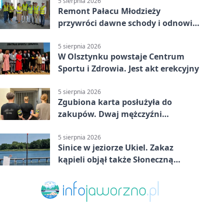
5 sierpnia 2026
Remont Pałacu Młodzieży
przywróci dawne schody i odnowi
zabytkowy budynek
5 sierpnia 2026
W Olsztynku powstaje Centrum
Sportu i Zdrowia. Jest akt erekcyjny
5 sierpnia 2026
Zgubiona karta posłużyła do
zakupów. Dwaj mężczyźni
zatrzymani w Olsztynie
5 sierpnia 2026
Sinice w jeziorze Ukiel. Zakaz
kąpieli objął także Słoneczną
Polanę