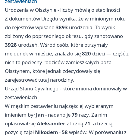
zestawieniach
Urodzenia w Olsztynie - liczby mówią o stabilności
Z dokumentów Urzędu wynika, że w minionym roku
do rejestrów wpisano
3893
urodzenia. To wynik
zbliżony do poprzedniego okresu, gdy zanotowano
3928
urodzeń. Wśród osób, które otrzymały
meldunek w mieście, znalazło się
820
dzieci — część z
nich to pociechy rodziców zamieszkałych poza
Olsztynem, które jednak zdecydowały się
zarejestrować tutaj narodziny.
Urząd Stanu Cywilnego - które imiona dominowały w
zestawieniach
W męskim zestawieniu najczęściej wybieranym
imieniem był
Jan
- nadano je
79
razy. Za nim
uplasował się
Aleksander
z liczbą
71
, a trzecią
pozycję zajął
Nikodem
-
58
wpisów. W porównaniu z