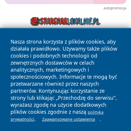
autopromocja
Nasza strona korzysta z plików cookies, aby
działała prawidłowo. Używamy także plików
cookies i podobnych technologii od
zewnętrznych dostawców w celach
analitycznych, marketingowych i
Copyright © 2026 wiadomosciolsztyn.pl Wszystkie prawa
społecznościowych. Informacje te mogą być
zastrzeżone.
przetwarzane również przez naszych
partnerów. Kontynuując korzystanie ze
strony lub klikając „Przechodzę do serwisu",
Polityka
Polityka
News
Autorzy
wyrażasz zgodę na użycie dodatkowych
Prywatności
Cookies
plików cookies zgodnie z naszą
polityką
.
.
prywatności
Zaawansowane ustawienia