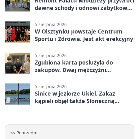
Remont Pałacu Młodzieży przywróci
dawne schody i odnowi zabytkowy
budynek
5 sierpnia 2026
W Olsztynku powstaje Centrum
Sportu i Zdrowia. Jest akt erekcyjny
5 sierpnia 2026
Zgubiona karta posłużyła do
zakupów. Dwaj mężczyźni
zatrzymani w Olsztynie
5 sierpnia 2026
Sinice w jeziorze Ukiel. Zakaz
kąpieli objął także Słoneczną
Polanę
<< Poprzedni