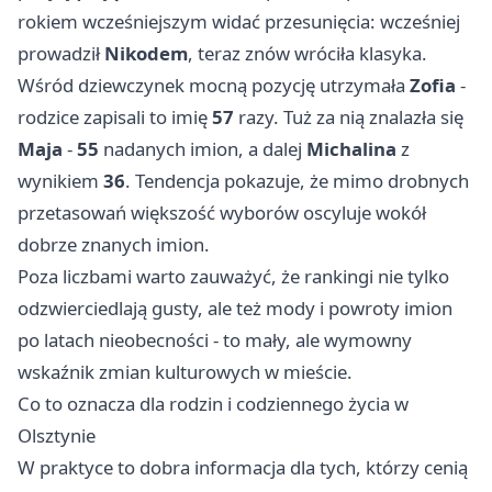
rokiem wcześniejszym widać przesunięcia: wcześniej
prowadził
Nikodem
, teraz znów wróciła klasyka.
Wśród dziewczynek mocną pozycję utrzymała
Zofia
-
rodzice zapisali to imię
57
razy. Tuż za nią znalazła się
Maja
-
55
nadanych imion, a dalej
Michalina
z
wynikiem
36
. Tendencja pokazuje, że mimo drobnych
przetasowań większość wyborów oscyluje wokół
dobrze znanych imion.
Poza liczbami warto zauważyć, że rankingi nie tylko
odzwierciedlają gusty, ale też mody i powroty imion
po latach nieobecności - to mały, ale wymowny
wskaźnik zmian kulturowych w mieście.
Co to oznacza dla rodzin i codziennego życia w
Olsztynie
W praktyce to dobra informacja dla tych, którzy cenią