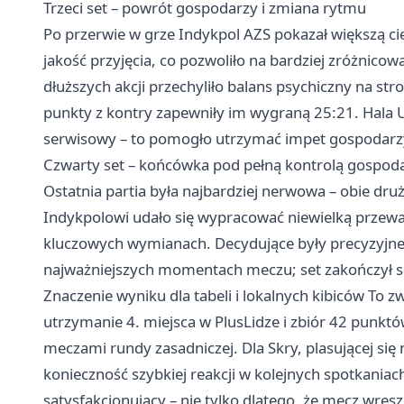
Trzeci set – powrót gospodarzy i zmiana rytmu
Po przerwie w grze Indykpol AZS pokazał większą ci
jakość przyjęcia, co pozwoliło na bardziej zróżnicowa
dłuższych akcji przechyliło balans psychiczny na str
punkty z kontry zapewniły im wygraną 25:21. Hala U
serwisowy – to pomogło utrzymać impet gospodarz
Czwarty set – końcówka pod pełną kontrolą gospod
Ostatnia partia była najbardziej nerwowa – obie dru
Indykpolowi udało się wypracować niewielką przewag
kluczowych wymianach. Decydujące były precyzyjne z
najważniejszych momentach meczu; set zakończył si
Znaczenie wyniku dla tabeli i lokalnych kibiców To
utrzymanie 4. miejsca w PlusLidze i zbiór 42 punktó
meczami rundy zasadniczej. Dla Skry, plasującej się
konieczność szybkiej reakcji w kolejnych spotkaniach
satysfakcjonujący – nie tylko dlatego, że mecz wresz