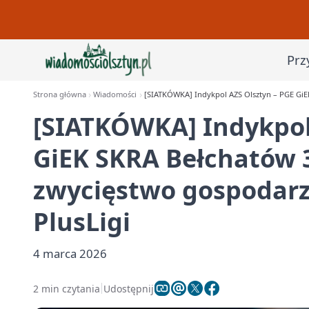
Prz
Strona główna
Wiadomości
[SIATKÓWKA] Indykpol AZS Olsztyn – PGE GiEK
[SIATKÓWKA] Indykpol
GiEK SKRA Bełchatów 
zwycięstwo gospodarzy
PlusLigi
4 marca 2026
2 min czytania
Udostępnij