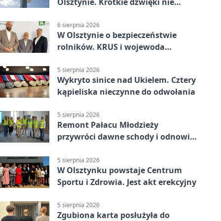
Olsztynie. Krótkie dźwięki nie
oznaczają zagrożenia
6 sierpnia 2026
W Olsztynie o bezpieczeństwie
rolników. KRUS i wojewoda
zapowiadają współpracę
5 sierpnia 2026
Wykryto sinice nad Ukielem. Cztery
kąpieliska nieczynne do odwołania
5 sierpnia 2026
Remont Pałacu Młodzieży
przywróci dawne schody i odnowi
zabytkowy budynek
5 sierpnia 2026
W Olsztynku powstaje Centrum
Sportu i Zdrowia. Jest akt erekcyjny
5 sierpnia 2026
Zgubiona karta posłużyła do