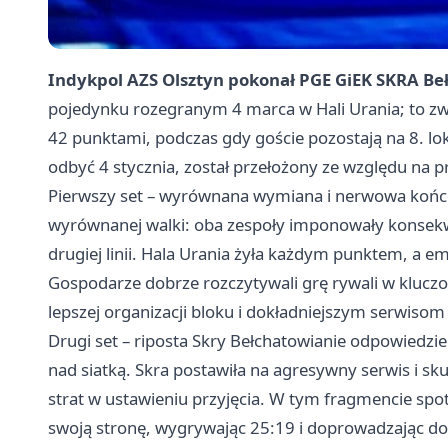
Indykpol AZS Olsztyn pokonał PGE GiEK SKRA Be
pojedynku rozegranym 4 marca w Hali Urania; to zwy
42 punktami, podczas gdy goście pozostają na 8. lok
odbyć 4 stycznia, został przełożony ze względu na 
Pierwszy set – wyrównana wymiana i nerwowa końcó
wyrównanej walki: oba zespoły imponowały konsekwe
drugiej linii. Hala Urania żyła każdym punktem, a e
Gospodarze dobrze rozczytywali grę rywali w klu
lepszej organizacji bloku i dokładniejszym serwisom
Drugi set – riposta Skry Bełchatowianie odpowiedzi
nad siatką. Skra postawiła na agresywny serwis i sk
strat w ustawieniu przyjęcia. W tym fragmencie spotk
swoją stronę, wygrywając 25:19 i doprowadzając d