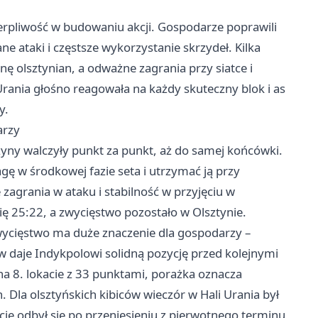
erpliwość w budowaniu akcji. Gospodarze poprawili
ne ataki i częstsze wykorzystanie skrzydeł. Kilka
onę olsztynian, a odważne zagrania przy siatce i
rania głośno reagowała na każdy skuteczny blok i as
y.
arzy
żyny walczyły punkt za punkt, aż do samej końcówki.
ę w środkowej fazie seta i utrzymać ją przy
agrania w ataku i stabilność w przyjęciu w
ę 25:22, a zwycięstwo pozostało w Olsztynie.
 zwycięstwo ma duże znaczenie dla gospodarzy –
w daje Indykpolowi solidną pozycję przed kolejnymi
 na 8. lokacie z 33 punktami, porażka oznacza
. Dla olsztyńskich kibiców wieczór w Hali Urania był
cie odbył się po przeniesieniu z pierwotnego terminu,