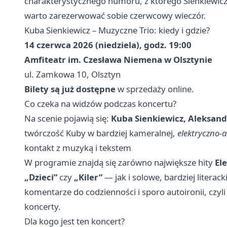
charakterystycznego humoru, z którego Sienkiewicz j
warto zarezerwować sobie czerwcowy wieczór.
Kuba Sienkiewicz – Muzyczne Trio: kiedy i gdzie?
14 czerwca 2026 (niedziela), godz. 19:00
Amfiteatr im. Czesława Niemena w Olsztynie
ul. Zamkowa 10, Olsztyn
Bilety są już dostępne
w sprzedaży online.
Co czeka na widzów podczas koncertu?
Na scenie pojawią się:
Kuba Sienkiewicz, Aleksand
twórczość Kuby w bardziej kameralnej,
elektryczno-
kontakt z muzyką i tekstem
W programie znajdą się zarówno największe hity
El
„Dzieci”
czy
„Kiler”
— jak i solowe, bardziej litera
komentarze do codzienności i sporo autoironii, czyli 
koncerty.
Dla kogo jest ten koncert?