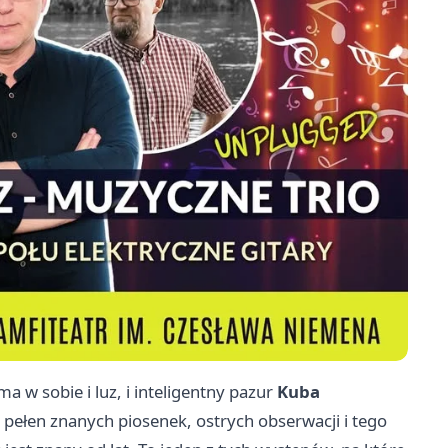
a w sobie i luz, i inteligentny pazur
Kuba
pełen znanych piosenek, ostrych obserwacji i tego