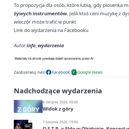
To propozycja dla osób, które lubią, gdy piosenka 
żywych instrumentów
. Jeśli ktoś ceni muzykę z 
wieczór może trafić w punkt
Link do wydarzenia na Facebooku
Autor:
info_wydarzenia
Zaobserwuj nas!
Facebook
Google News
Nadchodzące wydarzenia
6 sierpnia 2026, 00:00
Widok z góry
7 sierpnia 2026, 19:00
O.S.T.R. x Eldo w Olsztynie. Koncer