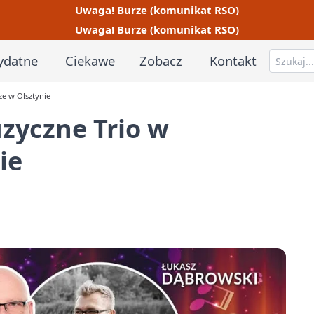
Uwaga! Burze (komunikat RSO)
Uwaga! Burze (komunikat RSO)
ydatne
Ciekawe
Zobacz
Kontakt
ze w Olsztynie
zyczne Trio w
ie