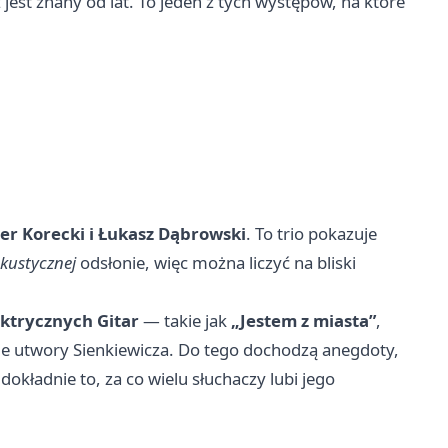
est znany od lat. To jeden z tych występów, na które
er Korecki i Łukasz Dąbrowski
. To trio pokazuje
akustycznej
odsłonie, więc można liczyć na bliski
ektrycznych Gitar
— takie jak
„Jestem z miasta”
,
ckie utwory Sienkiewicza. Do tego dochodzą anegdoty,
dokładnie to, za co wielu słuchaczy lubi jego