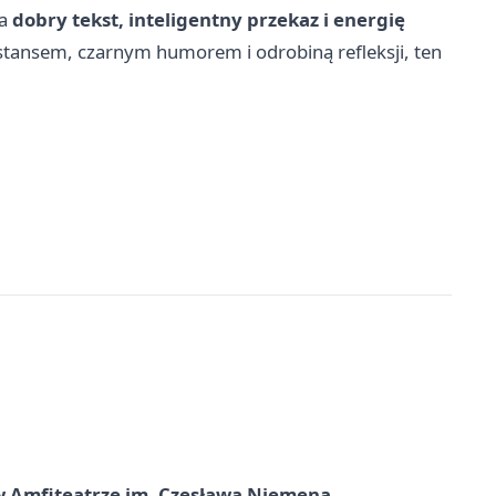
ma
dobry tekst, inteligentny przekaz i energię
dystansem, czarnym humorem i odrobiną refleksji, ten
t w Amfiteatrze im. Czesława Niemena