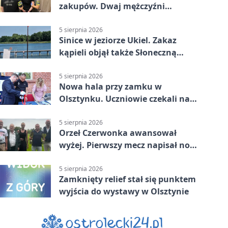
zakupów. Dwaj mężczyźni
zatrzymani w Olsztynie
5 sierpnia 2026
Sinice w jeziorze Ukiel. Zakaz
kąpieli objął także Słoneczną
Polanę
5 sierpnia 2026
Nowa hala przy zamku w
Olsztynku. Uczniowie czekali na
nią latami
5 sierpnia 2026
Orzeł Czerwonka awansował
wyżej. Pierwszy mecz napisał nowy
rozdział
5 sierpnia 2026
Zamknięty relief stał się punktem
wyjścia do wystawy w Olsztynie