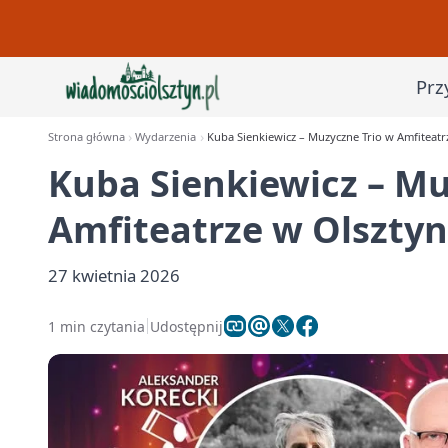
Prz
Strona główna
Wydarzenia
Kuba Sienkiewicz – Muzyczne Trio w Amfiteatr
Kuba Sienkiewicz – Mu
Amfiteatrze w Olsztyn
27 kwietnia 2026
1 min czytania
Udostępnij