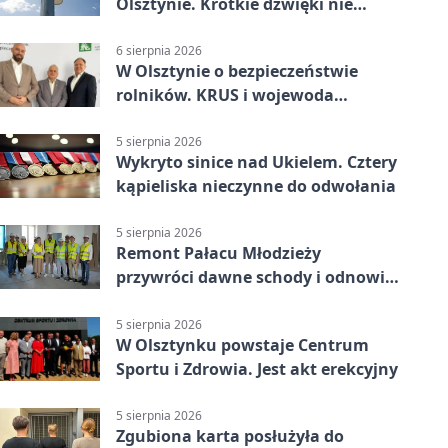
Olsztynie. Krótkie dźwięki nie
oznaczają zagrożenia
6 sierpnia 2026
W Olsztynie o bezpieczeństwie
rolników. KRUS i wojewoda
zapowiadają współpracę
5 sierpnia 2026
Wykryto sinice nad Ukielem. Cztery
kąpieliska nieczynne do odwołania
5 sierpnia 2026
Remont Pałacu Młodzieży
przywróci dawne schody i odnowi
zabytkowy budynek
5 sierpnia 2026
W Olsztynku powstaje Centrum
Sportu i Zdrowia. Jest akt erekcyjny
5 sierpnia 2026
Zgubiona karta posłużyła do