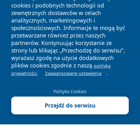
cookies i podobnych technologii od
zewnętrznych dostawców w celach
analitycznych, marketingowych i
społecznościowych. Informacje te mogą być
przetwarzane również przez naszych
partnerów. Kontynuując korzystanie ze
Copyright © 2026 wiadomosciolsztyn.pl Wszystkie prawa
zastrzeżone.
strony lub klikając „Przechodzę do serwisu",
wyrażasz zgodę na użycie dodatkowych
plików cookies zgodnie z naszą
polityką
Polityka
Polityka
.
.
prywatności
Zaawansowane ustawienia
News
Autorzy
Prywatności
Cookies
Polityka Cookies
Przejdź do serwisu