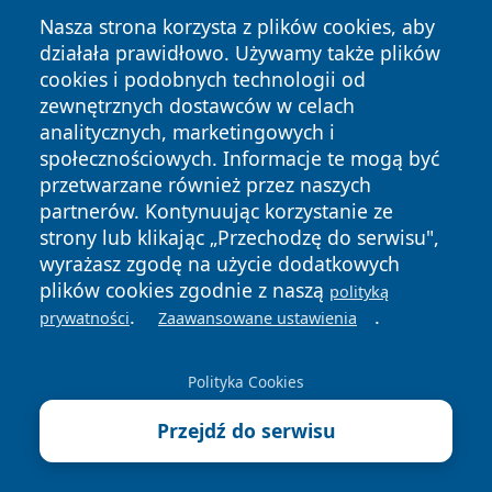
Nasza strona korzysta z plików cookies, aby
działała prawidłowo. Używamy także plików
cookies i podobnych technologii od
zewnętrznych dostawców w celach
analitycznych, marketingowych i
społecznościowych. Informacje te mogą być
Copyright © 2026 wiadomosciolsztyn.pl Wszystkie prawa
przetwarzane również przez naszych
zastrzeżone.
partnerów. Kontynuując korzystanie ze
strony lub klikając „Przechodzę do serwisu",
wyrażasz zgodę na użycie dodatkowych
Polityka
Polityka
News
Autorzy
plików cookies zgodnie z naszą
polityką
Prywatności
Cookies
.
.
prywatności
Zaawansowane ustawienia
Polityka Cookies
Przejdź do serwisu