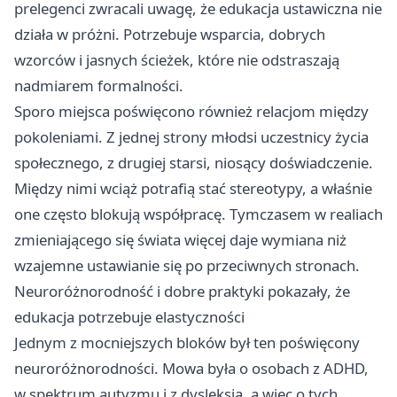
prelegenci zwracali uwagę, że edukacja ustawiczna nie
działa w próżni. Potrzebuje wsparcia, dobrych
wzorców i jasnych ścieżek, które nie odstraszają
nadmiarem formalności.
Sporo miejsca poświęcono również relacjom między
pokoleniami. Z jednej strony młodsi uczestnicy życia
społecznego, z drugiej starsi, niosący doświadczenie.
Między nimi wciąż potrafią stać stereotypy, a właśnie
one często blokują współpracę. Tymczasem w realiach
zmieniającego się świata więcej daje wymiana niż
wzajemne ustawianie się po przeciwnych stronach.
Neuroróżnorodność i dobre praktyki pokazały, że
edukacja potrzebuje elastyczności
Jednym z mocniejszych bloków był ten poświęcony
neuroróżnorodności. Mowa była o osobach z ADHD,
w spektrum autyzmu i z dysleksją, a więc o tych,