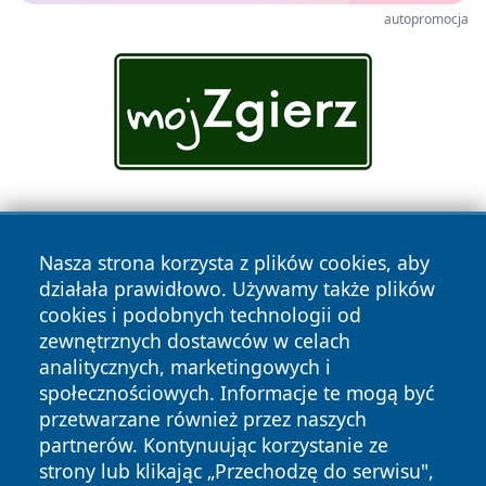
autopromocja
Nasza strona korzysta z plików cookies, aby
działała prawidłowo. Używamy także plików
cookies i podobnych technologii od
zewnętrznych dostawców w celach
Copyright © 2026 wiadomosciolsztyn.pl Wszystkie prawa
analitycznych, marketingowych i
zastrzeżone.
społecznościowych. Informacje te mogą być
przetwarzane również przez naszych
partnerów. Kontynuując korzystanie ze
Polityka
Polityka
News
Autorzy
strony lub klikając „Przechodzę do serwisu",
Prywatności
Cookies